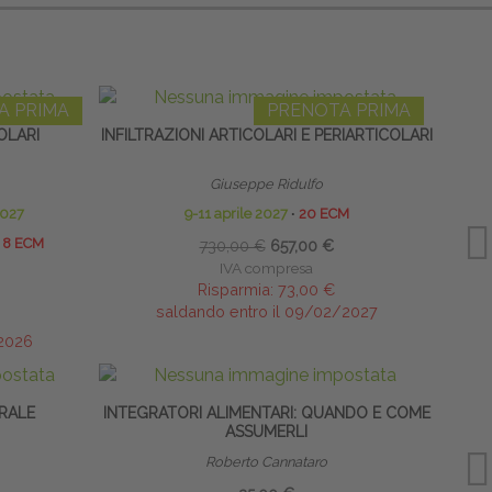
A PRIMA
PRENOTA PRIMA
OLARI
INFILTRAZIONI ARTICOLARI E PERIARTICOLARI
Giuseppe Ridulfo
2027
9-11 aprile 2027
∙
20 ECM
8 ECM
730,00 €
657,00 €
IVA compresa
Risparmia:
73,00 €
saldando entro il 09/02/2027
/2026
RALE
INTEGRATORI ALIMENTARI: QUANDO E COME
CAVI
ASSUMERLI
Roberto Cannataro