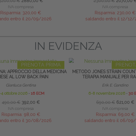
3200,00 €
2880,00 €
2300,00 €
2070,00 
IVA compresa
IVA compresa
Risparmia:
320,00 €
Risparmia:
230,00 €
ando entro il 20/09/2026
saldando entro il 12/12
IN EVIDENZA
PRENOTA PRIMA
PRENOT
NA: APPROCCIO DELLA MEDICINA
METODO JONES STRAIN COUNT
NESE AL LOW BACK PAIN
TERAPIA MANUALE PER RA
Gianluca Gentina
Erik E. Gandino
-4 ottobre 2026
∙
16 ECM
6-8 novembre 2026
∙
30 
490,00 €
392,00 €
690,00 €
621,00 €
IVA compresa
IVA compresa
Risparmia:
98,00 €
Risparmia:
69,00 €
ando entro il 30/08/2026
saldando entro il 06/09