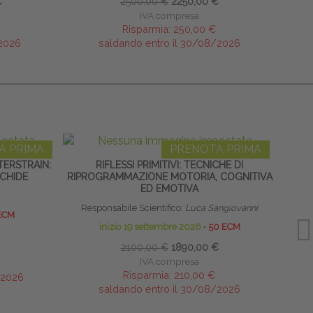
€
2500,00 €
2250,00 €
IVA compresa
Risparmia:
250,00 €
/2026
saldando entro il 30/08/2026
A PRIMA
PRENOTA PRIMA
ERSTRAIN:
RIFLESSI PRIMITIVI: TECNICHE DI
TECN
CHIDE
RIPROGRAMMAZIONE MOTORIA, COGNITIVA
ED EMOTIVA
Responsabile Scientifico:
Luca Sangiovanni
ECM
inizio 19 settembre 2026
∙
50 ECM
2100,00 €
1890,00 €
IVA compresa
Risparmia:
210,00 €
/2026
saldando entro il 30/08/2026