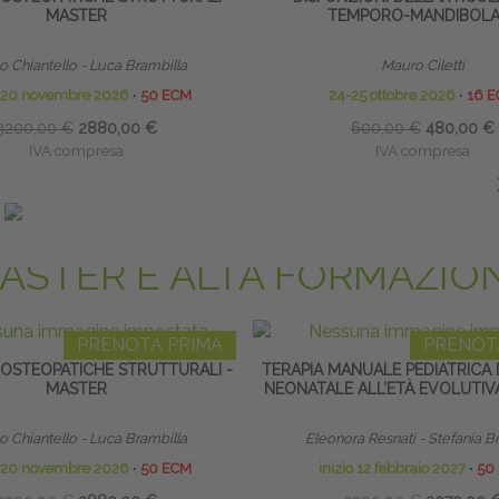
MASTER
TEMPORO-MANDIBOLA
 Chiantello - Luca Brambilla
Mauro Ciletti
o 20 novembre 2026
∙
50 ECM
24-25 ottobre 2026
∙
16 
3200,00 €
2880,00 €
600,00 €
480,00 €
IVA compresa
IVA compresa
Risparmia:
320,00 €
Risparmia:
120,00 €
ando entro il 20/09/2026
saldando entro il 30/08
ASTER E ALTA FORMAZIO
PRENOTA PRIMA
PRENOT
 OSTEOPATICHE STRUTTURALI -
TERAPIA MANUALE PEDIATRICA 
MASTER
NEONATALE ALL’ETÀ EVOLUTIV
 Chiantello - Luca Brambilla
Eleonora Resnati - Stefania B
o 20 novembre 2026
∙
50 ECM
inizio 12 febbraio 2027
∙
50