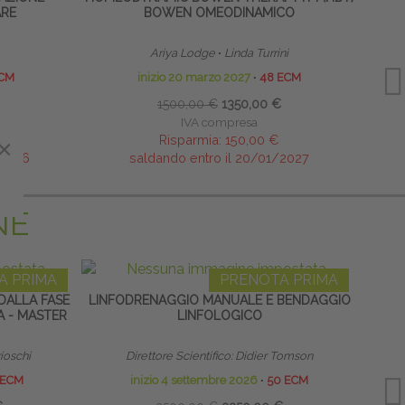
RE
BOWEN OMEODINAMICO
Ariya Lodge
∙
Linda Turrini
ECM
inizio 20 marzo 2027
∙
48 ECM
1500,00 €
1350,00 €
IVA compresa
Risparmia:
150,00 €
×
×
/2026
saldando entro il 20/01/2027
NE
A PRIMA
PRENOTA PRIMA
DALLA FASE
LINFODRENAGGIO MANUALE E BENDAGGIO
HOME
A - MASTER
LINFOLOGICO
rioschi
Direttore Scientifico: Didier Tomson
 ECM
inizio 4 settembre 2026
∙
50 ECM