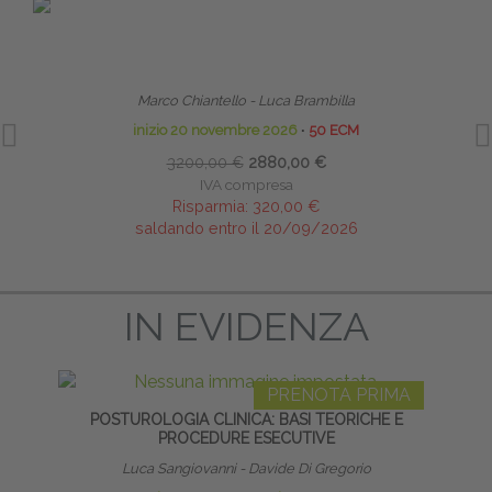
PRENOTA PRIMA
TECNICHE OSTEOPATICHE STRUTTURALI - MASTER
RIPR
Marco Chiantello - Luca Brambilla
inizio 20 novembre 2026
∙
50 ECM
3200,00 €
2880,00 €
IVA compresa
Risparmia:
320,00 €
saldando entro il 20/09/2026
IN EVIDENZA
PRENOTA PRIMA
POSTUROLOGIA CLINICA: BASI TEORICHE E
DOL
PROCEDURE ESECUTIVE
Luca Sangiovanni - Davide Di Gregorio