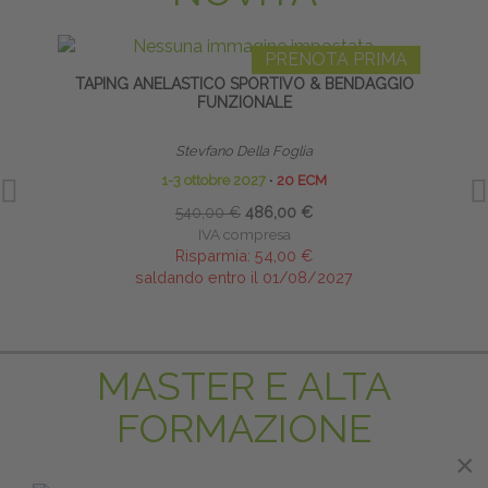
PRENOTA PRIMA
TAPING ANELASTICO SPORTIVO & BENDAGGIO
TE
FUNZIONALE
Stevfano Della Foglia
1-3 ottobre 2027
∙
20 ECM
540,00 €
486,00 €
IVA compresa
Risparmia:
54,00 €
saldando entro il 01/08/2027
MASTER E ALTA
FORMAZIONE
×
×