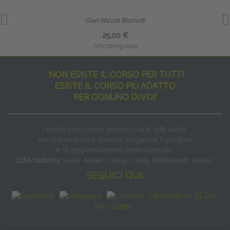
Gian Nicola Bisciotti
25,00 €
IVA compresa
"NON ESISTE IL CORSO PER TUTTI
ESISTE IL CORSO PIÙ ADATTO
PER OGNUNO DI VOI"
I nostri corsi sono davvero tanti, tutti validi
ma rispondenti a diverse esigenze formative
e di aggiornamento professionale.
EdiAcademy
vuole aiutarvi nella scelta dell’evento ideale
SEGUICI QUI:
EdiAcademy BLOG
Newsletter