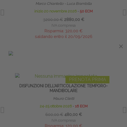
Marco Chiantello - Luca Brambilla
Diret
inizio 20 novembre 2026
∙
50 ECM
3200,00 €
2880,00 €
IVA compresa
Risparmia:
320,00 €
saldando entro il 20/09/2026
×
IN EVIDENZA
PRENOTA PRIMA
DISFUNZIONI DELL’ARTICOLAZIONE TEMPORO-
MANDIBOLARE
Mauro Ciletti
24-25 ottobre 2026
∙
16 ECM
600,00 €
480,00 €
IVA compresa
Risparmia:
120,00 €