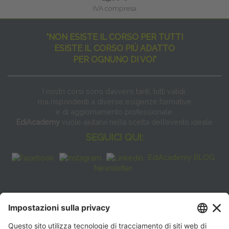
IVA compresa
"NON ESISTE IL CORSO PER TUTTI
ESISTE IL CORSO PIÙ ADATTO
PER OGNUNO DI VOI"
I nostri corsi sono davvero tanti, tutti validi
ma rispondenti a diverse esigenze formative
e di aggiornamento professionale.
EdiAcademy
vuole aiutarvi nella scelta dell’evento ideale
SEGUICI QUI:
EdiAcademy BLOG
Newsletter
FAQ
CONTATTI