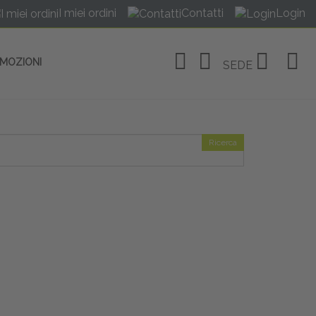
I miei ordini
Contatti
Login
OMOZIONI
SEDE
Ricerca