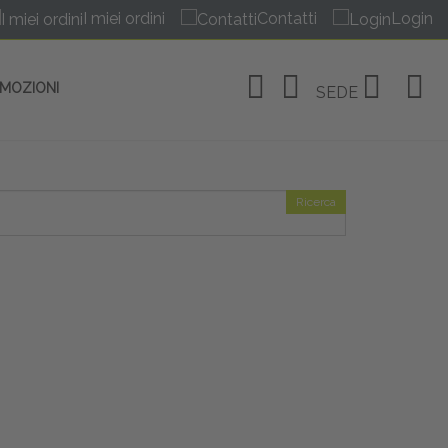
I miei ordini
Contatti
Login
OMOZIONI
SEDE
Ricerca
OSITIVI
no Linate
tivi