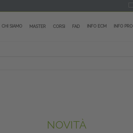
CHI SIAMO
INFO ECM
INFO PR
MASTER
CORSI
FAD
 CORSI - SALA CONGRESSI - SPAZI ESP
OLTRE 200 EVENTI OGNI ANNO
PROVIDER ECM dal 2004
CORSI RESIDENZIALI
MASTER IN ALTA FORMAZIONE
ACCREDITAMENTO ECM
rmata di Metropolitana MM4 (REPETTI) dall’aeroporto di Mila
 abbiamo mai smesso di dare risposte ai vostri bisogni forma
dedicati a professionisti sanitari e tecnici dello sport
NOVITÀ