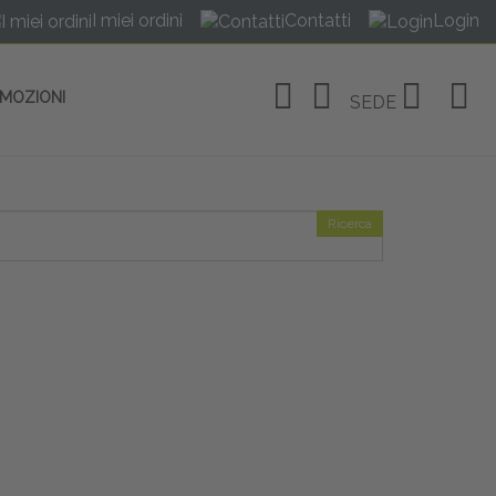
I miei ordini
Contatti
Login
OMOZIONI
SEDE
Ricerca