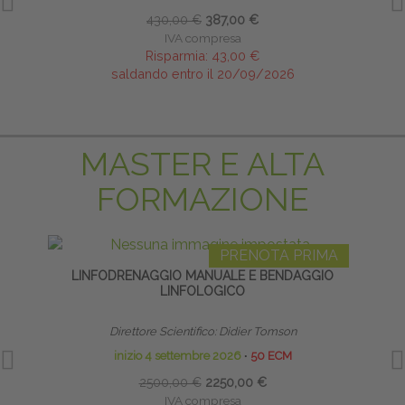
430,00 €
387,00 €
IVA compresa
Risparmia:
43,00 €
saldando entro il 20/09/2026
MASTER E ALTA
FORMAZIONE
PRENOTA PRIMA
LINFODRENAGGIO MANUALE E BENDAGGIO
TE
LINFOLOGICO
NE
Direttore Scientifico: Didier Tomson
inizio 4 settembre 2026
∙
50 ECM
2500,00 €
2250,00 €
IVA compresa