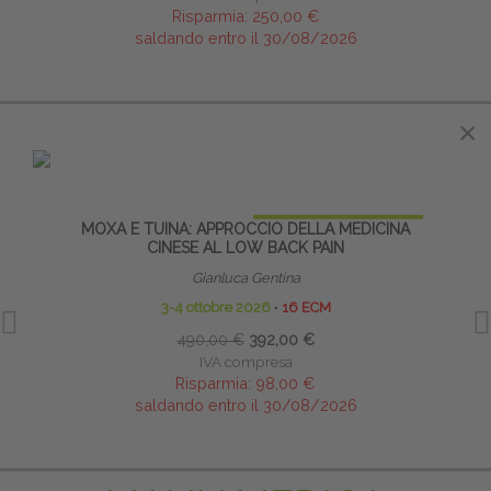
Risparmia:
250,00 €
saldando entro il 30/08/2026
IN EVIDENZA
×
×
PRENOTA PRIMA
MOXA E TUINA: APPROCCIO DELLA MEDICINA
ARTIC
CINESE AL LOW BACK PAIN
Gianluca Gentina
3-4 ottobre 2026
∙
16 ECM
490,00 €
392,00 €
IVA compresa
Risparmia:
98,00 €
saldando entro il 30/08/2026