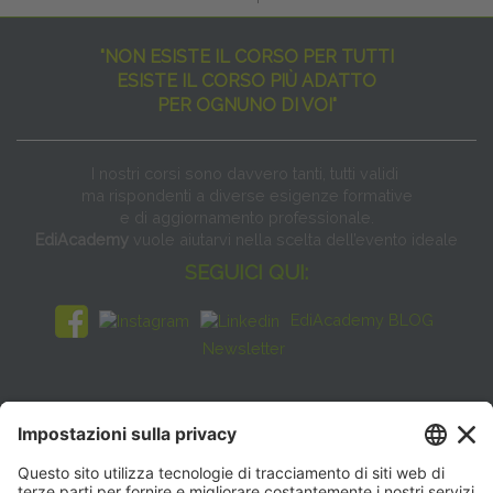
"NON ESISTE IL CORSO PER TUTTI
ESISTE IL CORSO PIÙ ADATTO
PER OGNUNO DI VOI"
I nostri corsi sono davvero tanti, tutti validi
ma rispondenti a diverse esigenze formative
e di aggiornamento professionale.
EdiAcademy
vuole aiutarvi nella scelta dell’evento ideale
SEGUICI QUI:
EdiAcademy BLOG
Newsletter
FAQ
CONTATTI