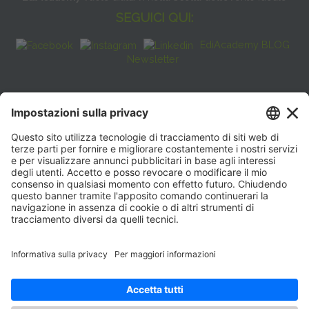
SEGUICI QUI:
EdiAcademy BLOG
Newsletter
FAQ
CONTATTI
EdiAcademy
Sede operativa: V.le E. Forlanini, 21 - 20134, Milano
(+39)0270211274
E-mail:
formazione@eenet.it
Sede legale: V.le E. Forlanini, 21 - 20134, Milano
Partita IVA e Codice Fiscale: 07936030159
ORARI SEGRETERIA
Lunedì—Giovedì: 08:30–17:30
Venerdì: 08:30–16:00