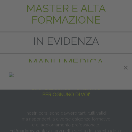
MASTER E ALTA
FORMAZIONE
IN EVIDENZA
MANU MEDICA
×
"NON ESISTE IL CORSO PER TUTTI
ESISTE IL CORSO PIÙ ADATTO
PER OGNUNO DI VOI"
I nostri corsi sono davvero tanti, tutti validi
ma rispondenti a diverse esigenze formative
e di aggiornamento professionale.
EdiAcademy
vuole aiutarvi nella scelta dell’evento ideale