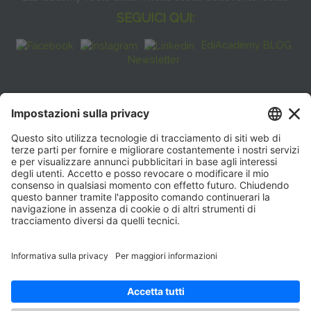
SEGUICI QUI:
EdiAcademy BLOG
Newsletter
FAQ
CONTATTI
EdiAcademy
Sede operativa: V.le E. Forlanini, 21 - 20134, Milano
(+39)0270211274
E-mail:
formazione@eenet.it
Sede legale: V.le E. Forlanini, 21 - 20134, Milano
Partita IVA e Codice Fiscale: 07936030159
ORARI SEGRETERIA
Lunedì—Giovedì: 08:30–17:30
Venerdì: 08:30–16:00