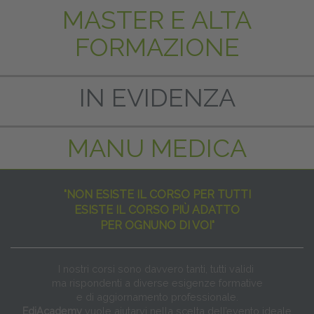
MASTER E ALTA
FORMAZIONE
IN EVIDENZA
MANU MEDICA
"NON ESISTE IL CORSO PER TUTTI
ESISTE IL CORSO PIÙ ADATTO
PER OGNUNO DI VOI"
I nostri corsi sono davvero tanti, tutti validi
ma rispondenti a diverse esigenze formative
e di aggiornamento professionale.
EdiAcademy
vuole aiutarvi nella scelta dell’evento ideale