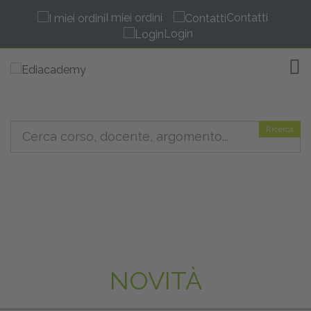
I miei ordini
Contatti
Login
TOG
Ricerca
NOVITÀ