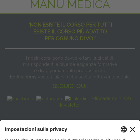
MANU MEDICA
"NON ESISTE IL CORSO PER TUTTI
ESISTE IL CORSO PIÙ ADATTO
PER OGNUNO DI VOI"
I nostri corsi sono davvero tanti, tutti validi
ma rispondenti a diverse esigenze formative
e di aggiornamento professionale.
EdiAcademy
vuole aiutarvi nella scelta dell’evento ideale
SEGUICI QUI:
EdiAcademy BLOG
Newsletter
FAQ