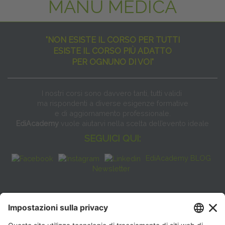
MANU MEDICA
"NON ESISTE IL CORSO PER TUTTI
ESISTE IL CORSO PIÙ ADATTO
PER OGNUNO DI VOI"
I nostri corsi sono davvero tanti, tutti validi
ma rispondenti a diverse esigenze formative
e di aggiornamento professionale.
EdiAcademy
vuole aiutarvi nella scelta dell’evento ideale
SEGUICI QUI:
EdiAcademy BLOG
Newsletter
FAQ