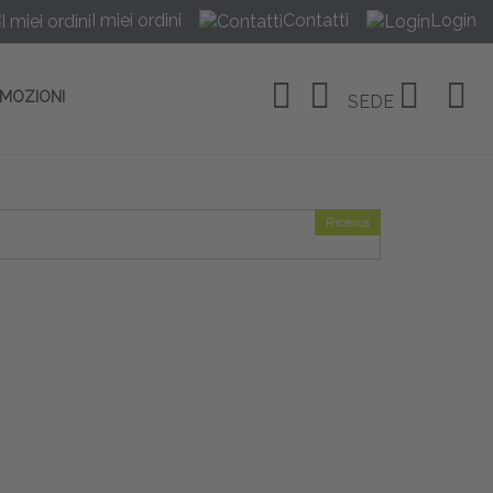
I miei ordini
Contatti
Login
OMOZIONI
SEDE
Ricerca
OSITIVI
no Linate
tivi