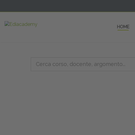
HOME
5 AULE
a una fe
non