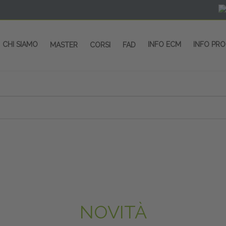
CHI SIAMO
INFO ECM
INFO PR
MASTER
CORSI
FAD
 CORSI - SALA CONGRESSI - SPAZI ESP
OLTRE 200 EVENTI OGNI ANNO
PROVIDER ECM dal 2004
CORSI RESIDENZIALI
MASTER IN ALTA FORMAZIONE
ACCREDITAMENTO ECM
rmata di Metropolitana MM4 (REPETTI) dall’aeroporto di Mila
 abbiamo mai smesso di dare risposte ai vostri bisogni forma
dedicati a professionisti sanitari e tecnici dello sport
NOVITÀ