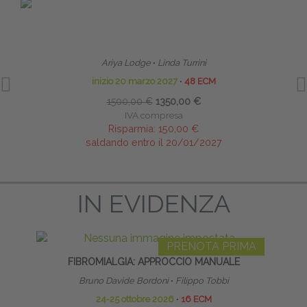
PRENOTA PRIMA
HOMEODYNAMIC BOWEN THERAPYTM (HBT)
LI
BOWEN OMEODINAMICO
Ariya Lodge
∙
Linda Turrini
inizio 20 marzo 2027
∙
48 ECM
1500,00 €
1350,00 €
IVA compresa
Risparmia:
150,00 €
saldando entro il 20/01/2027
IN EVIDENZA
PRENOTA PRIMA
FIBROMIALGIA: APPROCCIO MANUALE
LA 
Bruno Davide Bordoni
∙
Filippo Tobbi
24-25 ottobre 2026
∙
16 ECM