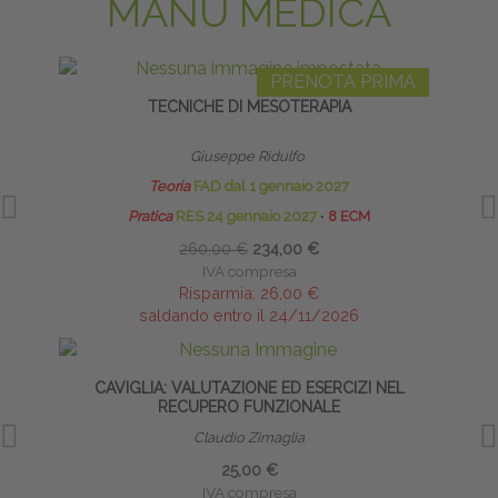
MANU MEDICA
PRENOTA PRIMA
TECNICHE DI MESOTERAPIA
Giuseppe Ridulfo
Teoria
FAD dal 1 gennaio 2027
Pratica
RES 24 gennaio 2027
∙
8 ECM
260,00 €
234,00 €
IVA compresa
Risparmia:
26,00 €
saldando entro il 24/11/2026
CAVIGLIA: VALUTAZIONE ED ESERCIZI NEL
INT
RECUPERO FUNZIONALE
Claudio Zimaglia
25,00 €
IVA compresa