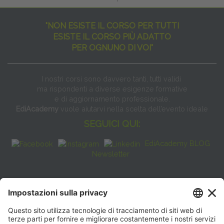
"NON ESISTE IL CORSO PER TUTTI
ESISTE IL CORSO PIÙ ADATTO
PER OGNUNO DI VOI"
I nostri corsi sono davvero tanti, tutti validi
ma rispondenti a diverse esigenze formative
e di aggiornamento professionale.
EdiAcademy
vuole aiutarvi nella scelta dell’evento ideale
SEGUICI QUI:
EdiAcademy BLOG
Newsletter
FAQ
CONTATTI