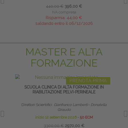
440,00 €
396,00 €
IVA compresa
Risparmia:
44,00 €
saldando entro il 06/12/2026
MASTER E ALTA
FORMAZIONE
PRENOTA PRIMA
SCUOLA CLINICA DI ALTA FORMAZIONE IN
LI
RIABILITAZIONE PELVI-PERINEALE
Direttori Scientifici:
Gianfranco Lamberti
∙
Donatella
Giraudo
inizio 12 settembre 2026
∙
50 ECM
3300,00 €
2970,00 €