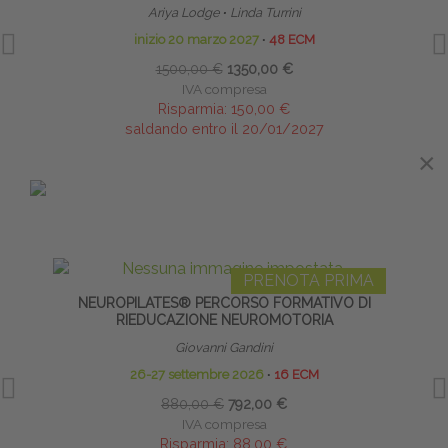
Ariya Lodge
∙
Linda Turrini
Diret
inizio 20 marzo 2027
∙
48 ECM
1500,00 €
1350,00 €
IVA compresa
Risparmia:
150,00 €
saldando entro il 20/01/2027
×
×
IN EVIDENZA
PRENOTA PRIMA
NEUROPILATES® PERCORSO FORMATIVO DI
RIEDUCAZIONE NEUROMOTORIA
Giovanni Gandini
26-27 settembre 2026
∙
16 ECM
880,00 €
792,00 €
IVA compresa
Risparmia:
88,00 €