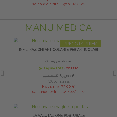
saldando entro il 30/08/2026
MANU MEDICA
PRENOTA PRIMA
INFILTRAZIONI ARTICOLARI E PERIARTICOLARI
INFI
Giuseppe Ridulfo
9-11 aprile 2027
∙
20 ECM
730,00 €
657,00 €
IVA compresa
Risparmia:
73,00 €
saldando entro il 09/02/2027
LA VALUTAZIONE POSTURALE
BIO