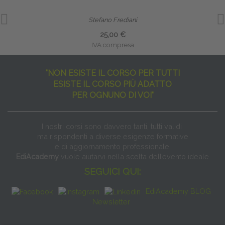
Stefano Frediani
25,00 €
IVA compresa
"NON ESISTE IL CORSO PER TUTTI
ESISTE IL CORSO PIÙ ADATTO
PER OGNUNO DI VOI"
I nostri corsi sono davvero tanti, tutti validi
ma rispondenti a diverse esigenze formative
e di aggiornamento professionale.
EdiAcademy
vuole aiutarvi nella scelta dell’evento ideale
SEGUICI QUI:
EdiAcademy BLOG
Newsletter