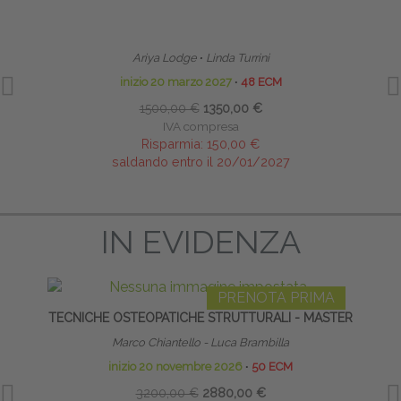
HOMEODYNAMIC BOWEN THERAPYTM (HBT)
TE
BOWEN OMEODINAMICO
NE
Ariya Lodge
∙
Linda Turrini
inizio 20 marzo 2027
∙
48 ECM
1500,00 €
1350,00 €
IVA compresa
Risparmia:
150,00 €
saldando entro il 20/01/2027
IN EVIDENZA
PRENOTA PRIMA
TECNICHE OSTEOPATICHE STRUTTURALI - MASTER
DOLO
VALUTA
Marco Chiantello - Luca Brambilla
inizio 20 novembre 2026
∙
50 ECM
3200,00 €
2880,00 €