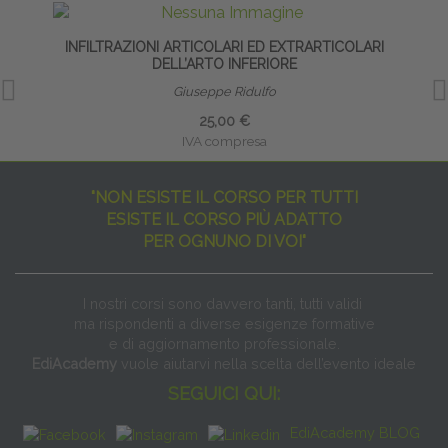
INFILTRAZIONI ARTICOLARI ED EXTRARTICOLARI
DELL’ARTO INFERIORE
Giuseppe Ridulfo
25,00 €
IVA compresa
"NON ESISTE IL CORSO PER TUTTI
ESISTE IL CORSO PIÙ ADATTO
PER OGNUNO DI VOI"
I nostri corsi sono davvero tanti, tutti validi
ma rispondenti a diverse esigenze formative
e di aggiornamento professionale.
EdiAcademy
vuole aiutarvi nella scelta dell’evento ideale
SEGUICI QUI:
EdiAcademy BLOG