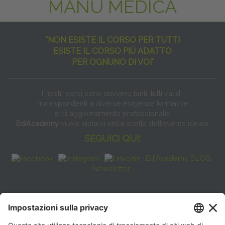
MANU MEDICA
"NON ESISTE IL CORSO PER TUTTI
ESISTE IL CORSO PIÙ ADATTO
PER OGNUNO DI VOI"
I nostri corsi sono davvero tanti, tutti validi
ma rispondenti a diverse esigenze formative
e di aggiornamento professionale.
EdiAcademy
vuole aiutarvi nella scelta dell’evento ideale
SEGUICI QUI:
EdiAcademy BLOG
Newsletter
FAQ