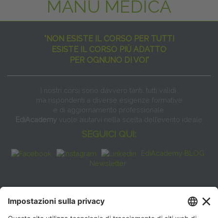
MANU MEDICA
"NON ESISTE IL CORSO PER TUTTI
ESISTE IL CORSO PIÙ ADATTO
PER OGNUNO DI VOI"
I nostri corsi sono davvero tanti, tutti validi
ma rispondenti a diverse esigenze formative
e di aggiornamento professionale.
EdiAcademy
vuole aiutarvi nella scelta dell’evento ideale
SEGUICI QUI:
EdiAcademy BLOG
Newsletter
FAQ