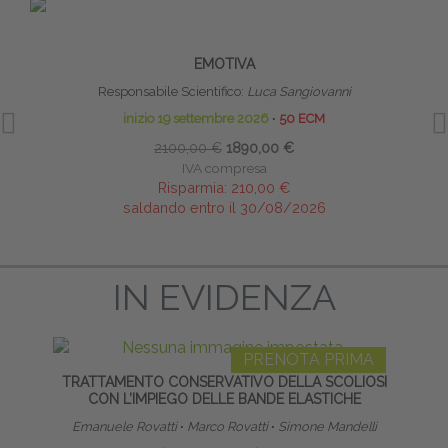
PRENOTA PRIMA
RIFLESSI PRIMITIVI: TECNICHE DI
LI
RIPROGRAMMAZIONE MOTORIA, COGNITIVA ED
EMOTIVA
Responsabile Scientifico:
Luca Sangiovanni
inizio 19 settembre 2026
∙
50 ECM
2100,00 €
1890,00 €
IVA compresa
Risparmia:
210,00 €
saldando entro il 30/08/2026
IN EVIDENZA
PRENOTA PRIMA
TRATTAMENTO CONSERVATIVO DELLA SCOLIOSI
S
CON L’IMPIEGO DELLE BANDE ELASTICHE
Emanuele Rovatti
∙
Marco Rovatti
∙
Simone Mandelli
Diret