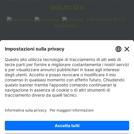
SEGUICI QUI:
EdiAcademy BLOG
Newsletter
FAQ
CONTATTI
EdiAcademy
Sede operativa: V.le E. Forlanini, 21 - 20134, Milano
(+39)0270211274
E-mail:
formazione@eenet.it
Sede legale: V.le E. Forlanini, 21 - 20134, Milano
Partita IVA e Codice Fiscale: 07936030159
ORARI SEGRETERIA
Lunedì—Giovedì: 08:30–17:30
Venerdì: 08:30–16:00