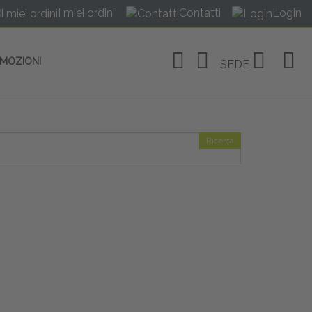
I miei ordini
Contatti
Login
OMOZIONI
SEDE
Ricerca