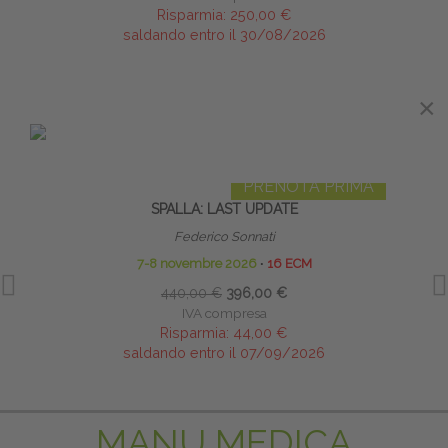
Risparmia:
250,00 €
saldando entro il 30/08/2026
×
×
IN EVIDENZA
PRENOTA PRIMA
SPALLA: LAST UPDATE
NEUR
P
Federico Sonnati
7-8 novembre 2026
∙
16 ECM
440,00 €
396,00 €
IVA compresa
Risparmia:
44,00 €
saldando entro il 07/09/2026
MANU MEDICA