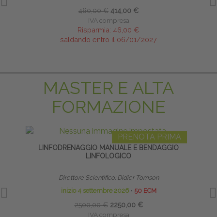
460,00 €
414,00 €
IVA compresa
Risparmia:
46,00 €
saldando entro il 06/01/2027
MASTER E ALTA
FORMAZIONE
PRENOTA PRIMA
LINFODRENAGGIO MANUALE E BENDAGGIO
S
LINFOLOGICO
Direttore Scientifico: Didier Tomson
Diret
inizio 4 settembre 2026
∙
50 ECM
2500,00 €
2250,00 €
IVA compresa