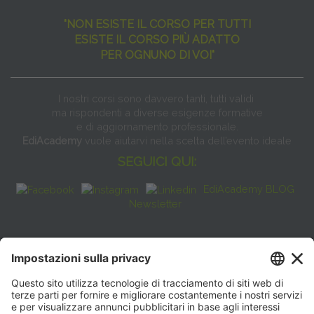
"NON ESISTE IL CORSO PER TUTTI
ESISTE IL CORSO PIÙ ADATTO
PER OGNUNO DI VOI"
I nostri corsi sono davvero tanti, tutti validi
ma rispondenti a diverse esigenze formative
e di aggiornamento professionale.
EdiAcademy
vuole aiutarvi nella scelta dell’evento ideale
SEGUICI QUI:
EdiAcademy BLOG
Newsletter
FAQ
CONTATTI
EdiAcademy