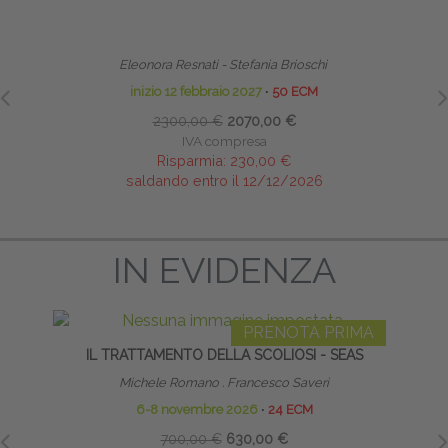
TERAPIA MANUALE PEDIATRICA DALLA FASE
TECNI
NEONATALE ALL’ETÀ EVOLUTIVA - MASTER
Eleonora Resnati - Stefania Brioschi
inizio 12 febbraio 2027
∙
50 ECM
2300,00 €
2070,00 €
IVA compresa
Risparmia:
230,00 €
saldando entro il 12/12/2026
IN EVIDENZA
PRENOTA PRIMA
IL TRATTAMENTO DELLA SCOLIOSI - SEAS
TRAT
C
Michele Romano . Francesco Saveri
Eman
6-8 novembre 2026
∙
24 ECM
26
700,00 €
630,00 €