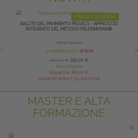
PRENOTA PRIMA
SALUTE DEL PAVIMENTO PELVICO - APPROCCIO
TAP
INTEGRATO DEL METODO FELDENKRAIS®
Marta Melucci
3-4 ottobre 2026
∙
16 ECM
440,00 €
352,00 €
IVA compresa
Risparmia:
88,00 €
saldando entro il 30/08/2026
MASTER E ALTA
FORMAZIONE
×
×
PRENOTA PRIMA