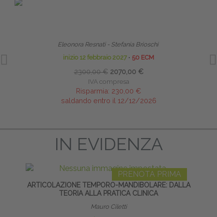
PRENOTA PRIMA
TERAPIA MANUALE PEDIATRICA DALLA FASE
HO
NEONATALE ALL’ETÀ EVOLUTIVA - MASTER
Eleonora Resnati - Stefania Brioschi
inizio 12 febbraio 2027
∙
50 ECM
2300,00 €
2070,00 €
IVA compresa
Risparmia:
230,00 €
saldando entro il 12/12/2026
IN EVIDENZA
PRENOTA PRIMA
ARTICOLAZIONE TEMPORO-MANDIBOLARE: DALLA
NEUR
TEORIA ALLA PRATICA CLINICA
P
Mauro Ciletti