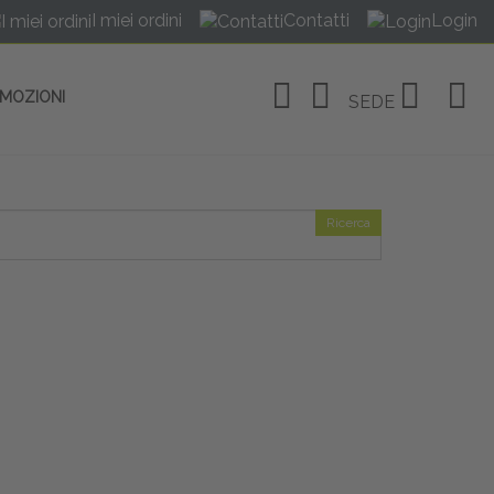
I miei ordini
Contatti
Login
OMOZIONI
SEDE
Ricerca