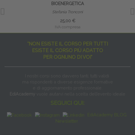
BIOENERGETICA
Stefania Tronconi
25,00 €
IVA compresa
"NON ESISTE IL CORSO PER TUTTI
ESISTE IL CORSO PIÙ ADATTO
PER OGNUNO DI VOI"
I nostri corsi sono davvero tanti, tutti validi
ma rispondenti a diverse esigenze formative
e di aggiornamento professionale.
EdiAcademy
vuole aiutarvi nella scelta dell’evento ideale
SEGUICI QUI:
EdiAcademy BLOG
Newsletter