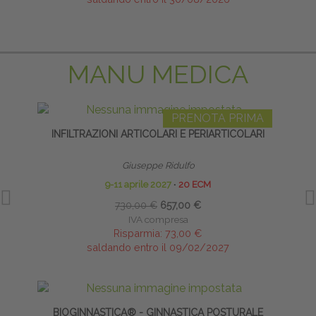
MANU MEDICA
PRENOTA PRIMA
INFILTRAZIONI ARTICOLARI E PERIARTICOLARI
Giuseppe Ridulfo
9-11 aprile 2027
∙
20 ECM
730,00 €
657,00 €
IVA compresa
Risparmia:
73,00 €
saldando entro il 09/02/2027
BIOGINNASTICA® - GINNASTICA POSTURALE
INFI