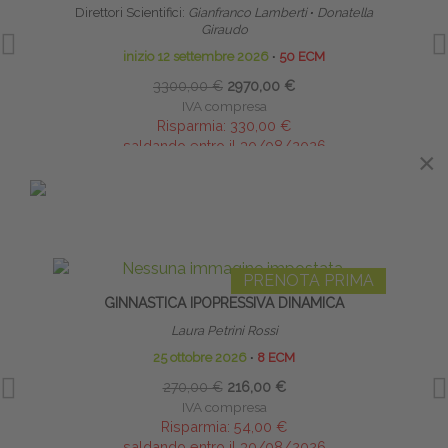
Direttori Scientifici:
Gianfranco Lamberti
∙
Donatella
Giraudo
inizio 12 settembre 2026
∙
50 ECM
3300,00 €
2970,00 €
IVA compresa
Risparmia:
330,00 €
saldando entro il 30/08/2026
×
×
IN EVIDENZA
PRENOTA PRIMA
GINNASTICA IPOPRESSIVA DINAMICA
C
Laura Petrini Rossi
25 ottobre 2026
∙
8 ECM
270,00 €
216,00 €
IVA compresa
Risparmia:
54,00 €
saldando entro il 30/08/2026