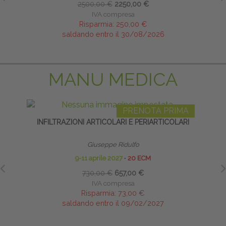
2500,00 €
2250,00 €
IVA compresa
Risparmia:
250,00 €
saldando entro il 30/08/2026
MANU MEDICA
PRENOTA PRIMA
INFILTRAZIONI ARTICOLARI E PERIARTICOLARI
INFI
Giuseppe Ridulfo
9-11 aprile 2027
∙
20 ECM
730,00 €
657,00 €
IVA compresa
Risparmia:
73,00 €
saldando entro il 09/02/2027