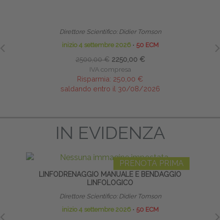
LINFODRENAGGIO MANUALE E BENDAGGIO
TE
LINFOLOGICO
NE
Direttore Scientifico: Didier Tomson
inizio 4 settembre 2026
∙
50 ECM
2500,00 €
2250,00 €
IVA compresa
Risparmia:
250,00 €
saldando entro il 30/08/2026
IN EVIDENZA
PRENOTA PRIMA
LINFODRENAGGIO MANUALE E BENDAGGIO
LINFOLOGICO
Direttore Scientifico: Didier Tomson
inizio 4 settembre 2026
∙
50 ECM