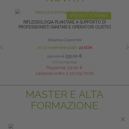
PRENOTA PRIMA
RIFLESSOLOGIA PLANTARE A SUPPORTO DI
FISI
PROFESSIONISTI SANITARI E OPERATORI OLISTICI
MET
Rosanna Coperchini
20-22 novembre 2026
∙
24 ECM
590,00 €
531,00 €
IVA compresa
Risparmia:
59,00 €
saldando entro il 20/09/2026
MASTER E ALTA
FORMAZIONE
×
×
PRENOTA PRIMA