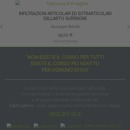
INFILTRAZIONI ARTICOLARI ED EXTRARTICOLARI
DELL’ARTO SUPERIORE
Giuseppe Ridulfo
25,00 €
IVA compresa
"NON ESISTE IL CORSO PER TUTTI
ESISTE IL CORSO PIÙ ADATTO
PER OGNUNO DI VOI"
I nostri corsi sono davvero tanti, tutti validi
ma rispondenti a diverse esigenze formative
e di aggiornamento professionale.
EdiAcademy
vuole aiutarvi nella scelta dell’evento ideale
SEGUICI QUI:
EdiAcademy BLOG