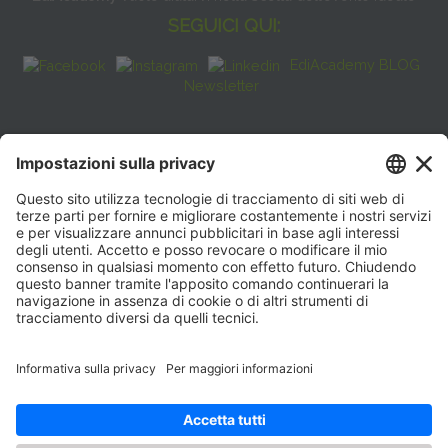
SEGUICI QUI:
EdiAcademy BLOG
Newsletter
FAQ
CONTATTI
EdiAcademy
Sede operativa: V.le E. Forlanini, 21 - 20134, Milano
(+39)0270211274
E-mail:
formazione@eenet.it
Sede legale: V.le E. Forlanini, 21 - 20134, Milano
Partita IVA e Codice Fiscale: 07936030159
ORARI SEGRETERIA
Lunedì—Giovedì: 08:30–17:30
Venerdì: 08:30–16:00