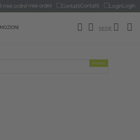
I miei ordini
Contatti
Login
OMOZIONI
SEDE
Ricerca
OSITIVI
no Linate
tivi