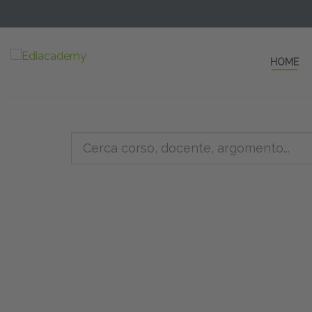
HOME
5 AULE
a una fe
non