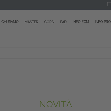
CHI SIAMO
INFO ECM
INFO PR
MASTER
CORSI
FAD
 CORSI - SALA CONGRESSI - SPAZI ESP
OLTRE 200 EVENTI OGNI ANNO
PROVIDER ECM dal 2004
CORSI RESIDENZIALI
MASTER IN ALTA FORMAZIONE
ACCREDITAMENTO ECM
rmata di Metropolitana MM4 (REPETTI) dall’aeroporto di Mila
 abbiamo mai smesso di dare risposte ai vostri bisogni forma
dedicati a professionisti sanitari e tecnici dello sport
NOVITÀ