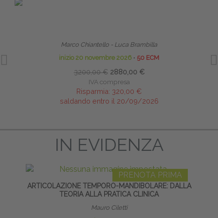
PRENOTA PRIMA
TECNICHE OSTEOPATICHE STRUTTURALI - MASTER
TE
NE
Marco Chiantello - Luca Brambilla
inizio 20 novembre 2026
∙
50 ECM
3200,00 €
2880,00 €
IVA compresa
Risparmia:
320,00 €
saldando entro il 20/09/2026
IN EVIDENZA
PRENOTA PRIMA
ARTICOLAZIONE TEMPORO-MANDIBOLARE: DALLA
TECN
TEORIA ALLA PRATICA CLINICA
Mauro Ciletti