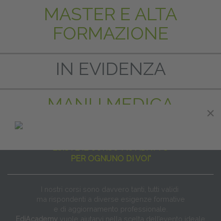
MASTER E ALTA
FORMAZIONE
IN EVIDENZA
MANU MEDICA
×
"NON ESISTE IL CORSO PER TUTTI
ESISTE IL CORSO PIÙ ADATTO
PER OGNUNO DI VOI"
I nostri corsi sono davvero tanti, tutti validi
ma rispondenti a diverse esigenze formative
e di aggiornamento professionale.
EdiAcademy
vuole aiutarvi nella scelta dell’evento ideale