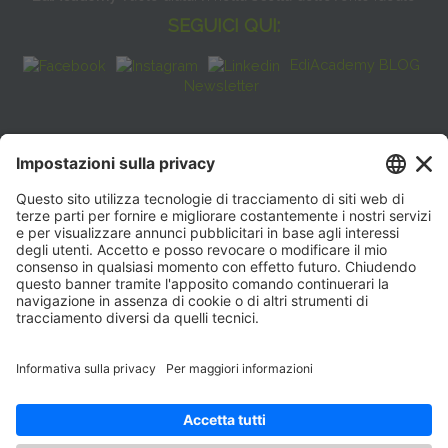
SEGUICI QUI:
EdiAcademy BLOG
Newsletter
FAQ
CONTATTI
EdiAcademy
Sede operativa: V.le E. Forlanini, 21 - 20134, Milano
(+39)0270211274
E-mail:
formazione@eenet.it
Sede legale: V.le E. Forlanini, 21 - 20134, Milano
Partita IVA e Codice Fiscale: 07936030159
ORARI SEGRETERIA
Lunedì—Giovedì: 08:30–17:30
Venerdì: 08:30–16:00