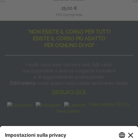
25,00 €
IVA compresa
"NON ESISTE IL CORSO PER TUTTI
ESISTE IL CORSO PIÙ ADATTO
PER OGNUNO DI VOI"
I nostri corsi sono davvero tanti, tutti validi
ma rispondenti a diverse esigenze formative
e di aggiornamento professionale.
EdiAcademy
vuole aiutarvi nella scelta dell’evento ideale
SEGUICI QUI:
EdiAcademy BLOG
Newsletter
FAQ