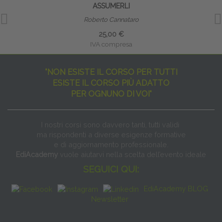
ASSUMERLI
Roberto Cannataro
25,00 €
IVA compresa
"NON ESISTE IL CORSO PER TUTTI
ESISTE IL CORSO PIÙ ADATTO
PER OGNUNO DI VOI"
I nostri corsi sono davvero tanti, tutti validi
ma rispondenti a diverse esigenze formative
e di aggiornamento professionale.
EdiAcademy
vuole aiutarvi nella scelta dell’evento ideale
SEGUICI QUI:
EdiAcademy BLOG
Newsletter