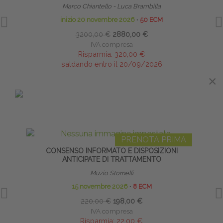
Marco Chiantello - Luca Brambilla
inizio 20 novembre 2026
∙
50 ECM
3200,00 €
2880,00 €
IVA compresa
Risparmia:
320,00 €
saldando entro il 20/09/2026
×
IN EVIDENZA
PRENOTA PRIMA
CONSENSO INFORMATO E DISPOSIZIONI
I MER
ANTICIPATE DI TRATTAMENTO
Muzio Stornelli
15 novembre 2026
∙
8 ECM
220,00 €
198,00 €
IVA compresa
Risparmia:
22,00 €