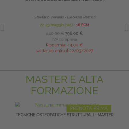
Stevfano Vianello
∙
Eleonora Resnati
22-23 maggio 2027
∙
16 ECM
440,00 €
396,00 €
IVA compresa
Risparmia:
44,00 €
saldando entro il 22/03/2027
MASTER E ALTA
FORMAZIONE
PRENOTA PRIMA
TECNICHE OSTEOPATICHE STRUTTURALI - MASTER
HO