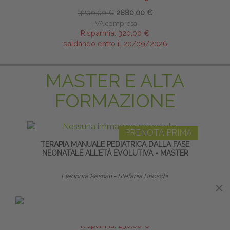
3200,00 €
2880,00 €
IVA compresa
Risparmia:
320,00 €
saldando entro il 20/09/2026
MASTER E ALTA
FORMAZIONE
PRENOTA PRIMA
TERAPIA MANUALE PEDIATRICA DALLA FASE
NEONATALE ALL’ETÀ EVOLUTIVA - MASTER
Eleonora Resnati - Stefania Brioschi
×
×
inizio 12 febbraio 2027
∙
50 ECM
2300,00 €
2070,00 €
IVA compresa
Risparmia:
230,00 €