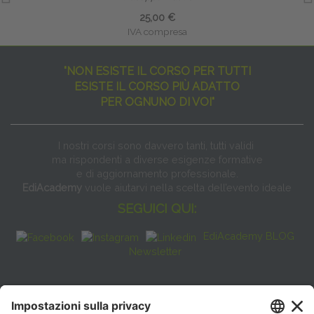
25,00 €
IVA compresa
"NON ESISTE IL CORSO PER TUTTI
ESISTE IL CORSO PIÙ ADATTO
PER OGNUNO DI VOI"
I nostri corsi sono davvero tanti, tutti validi
ma rispondenti a diverse esigenze formative
e di aggiornamento professionale.
EdiAcademy
vuole aiutarvi nella scelta dell’evento ideale
SEGUICI QUI:
EdiAcademy BLOG
Newsletter
FAQ