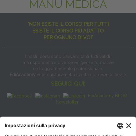
MANU MEDICA
"NON ESISTE IL CORSO PER TUTTI
ESISTE IL CORSO PIÙ ADATTO
PER OGNUNO DI VOI"
I nostri corsi sono davvero tanti, tutti validi
ma rispondenti a diverse esigenze formative
e di aggiornamento professionale.
EdiAcademy
vuole aiutarvi nella scelta dell’evento ideale
SEGUICI QUI:
EdiAcademy BLOG
Newsletter
FAQ