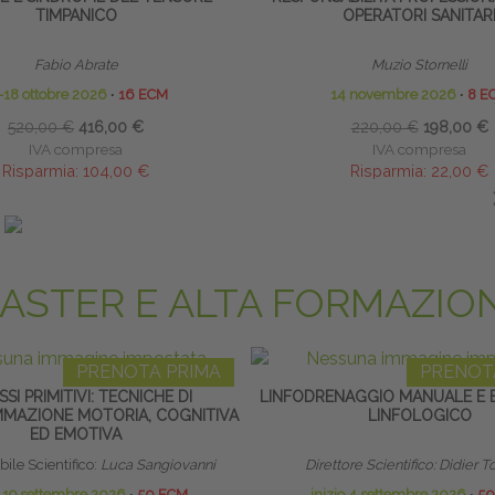
TIMPANICO
OPERATORI SANITAR
Fabio Abrate
Muzio Stornelli
-18 ottobre 2026
∙
16 ECM
14 novembre 2026
∙
8 E
520,00 €
416,00 €
220,00 €
198,00 €
IVA compresa
IVA compresa
Risparmia:
104,00 €
Risparmia:
22,00 €
ando entro il 30/08/2026
saldando entro il 14/09
ASTER E ALTA FORMAZIO
PRENOTA PRIMA
PRENOT
SSI PRIMITIVI: TECNICHE DI
LINFODRENAGGIO MANUALE E 
MAZIONE MOTORIA, COGNITIVA
LINFOLOGICO
ED EMOTIVA
ile Scientifico:
Luca Sangiovanni
Direttore Scientifico: Didier
o 19 settembre 2026
∙
50 ECM
inizio 4 settembre 2026
∙
50