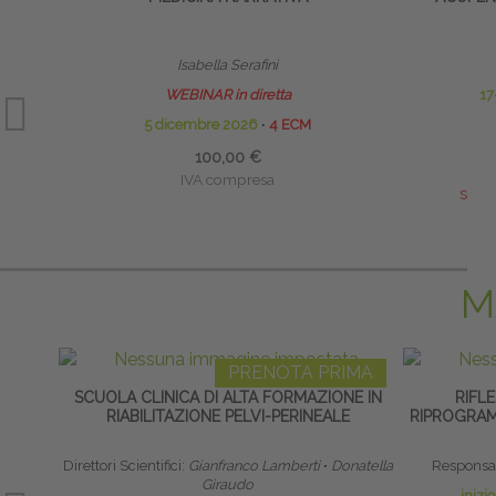
Isabella Serafini
WEBINAR in diretta
17
5 dicembre 2026
∙
4 ECM
100,00 €
IVA compresa
sald
M
PRENOTA PRIMA
SCUOLA CLINICA DI ALTA FORMAZIONE IN
RIFLE
RIABILITAZIONE PELVI-PERINEALE
RIPROGRAM
Direttori Scientifici:
Gianfranco Lamberti
∙
Donatella
Responsab
Giraudo
inizi