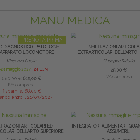
MANU MEDICA
PRENOTA PRIMA
G DIAGNOSTICO: PATOLOGIE
INFILTRAZIONI ARTICOLA
’APPARATO LOCOMOTORE
EXTRARTICOLARI DELL’ARTO 
Vincenzo Puglia
Giuseppe Ridulfo
-23 maggio 2027
∙
24 ECM
25,00 €
IVA compresa
680,00 €
612,00 €
IVA compresa
Risparmia:
68,00 €
ando entro il 21/03/2027
LTRAZIONI ARTICOLARI ED
INTEGRATORI ALIMENTARI: QUA
COLARI DELL’ARTO SUPERIORE
ASSUMERLI
Giuseppe Ridulfo
Roberto Cannataro