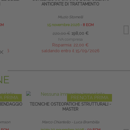
I
ANTICIPATE DI TRATTAMENTO
MOBI
Muzio Stornelli
CM
15 novembre 2026
∙
8 ECM
220,00 €
198,00 €
IVA compresa
Risparmia:
22,00 €
×
×
/2026
saldando entro il 15/09/2026
NE
A PRIMA
PRENOTA PRIMA
BENDAGGIO
TECNICHE OSTEOPATICHE STRUTTURALI -
HOME
MASTER
 Tomson
Marco Chiantello - Luca Brambilla
 ECM
inizio 20 novembre 2026
∙
50 ECM