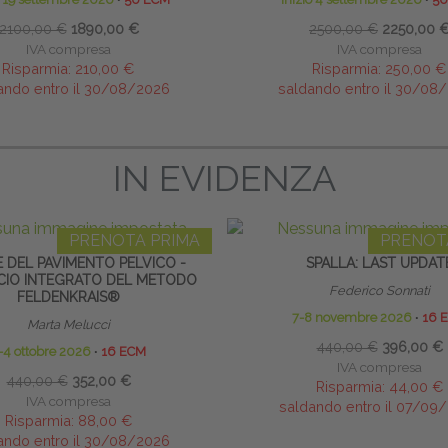
2100,00 €
1890,00 €
2500,00 €
2250,00 
IVA compresa
IVA compresa
Risparmia:
210,00 €
Risparmia:
250,00 €
ando entro il 30/08/2026
saldando entro il 30/08
IN EVIDENZA
PRENOTA PRIMA
PRENOT
 DEL PAVIMENTO PELVICO -
SPALLA: LAST UPDAT
CIO INTEGRATO DEL METODO
Federico Sonnati
FELDENKRAIS®
7-8 novembre 2026
∙
16 
Marta Melucci
440,00 €
396,00 €
-4 ottobre 2026
∙
16 ECM
IVA compresa
440,00 €
352,00 €
Risparmia:
44,00 €
IVA compresa
saldando entro il 07/09
Risparmia:
88,00 €
ando entro il 30/08/2026