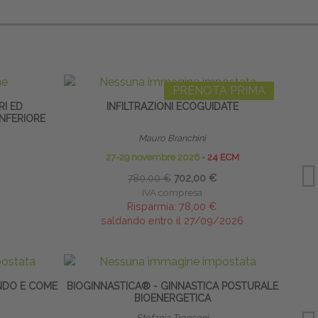
PRENOTA PRIMA
RI ED
INFILTRAZIONI ECOGUIDATE
INFERIORE
EXT
Mauro Branchini
27-29 novembre 2026
∙
24 ECM
780,00 €
702,00 €
IVA compresa
Risparmia:
78,00 €
saldando entro il 27/09/2026
NDO E COME
BIOGINNASTICA® - GINNASTICA POSTURALE
CAVI
BIOENERGETICA
Stefania Tronconi