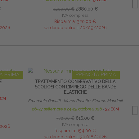
€
3200,00 €
2880,00 €
IVA compresa
Risparmia:
320,00 €
/2026
saldando entro il 20/09/2026
A PRIMA
PRENOTA PRIMA
E
TRATTAMENTO CONSERVATIVO DELLA
IL T
SCOLIOSI CON L’IMPIEGO DELLE BANDE
ELASTICHE
ECM
Emanuele Rovatti
∙
Marco Rovatti
∙
Simone Mandelli
26-27 settembre e 24-25 ottobre 2026
∙
32 ECM
770,00 €
616,00 €
IVA compresa
/2026
Risparmia:
154,00 €
saldando entro il 30/08/2026