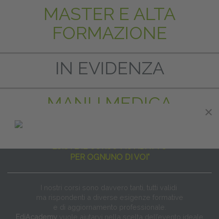
MASTER E ALTA
FORMAZIONE
IN EVIDENZA
MANU MEDICA
×
"NON ESISTE IL CORSO PER TUTTI
ESISTE IL CORSO PIÙ ADATTO
PER OGNUNO DI VOI"
I nostri corsi sono davvero tanti, tutti validi
ma rispondenti a diverse esigenze formative
e di aggiornamento professionale.
EdiAcademy
vuole aiutarvi nella scelta dell’evento ideale