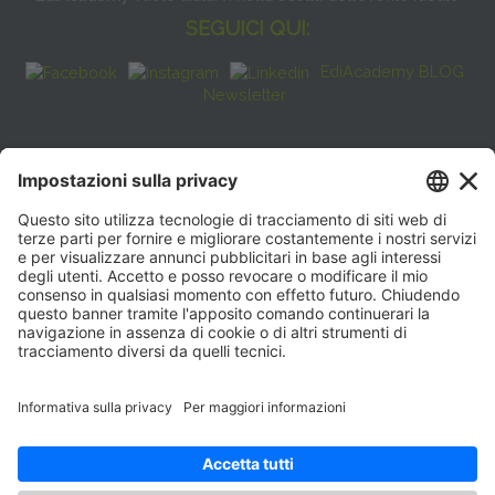
SEGUICI QUI:
EdiAcademy BLOG
Newsletter
FAQ
CONTATTI
EdiAcademy
Sede operativa: V.le E. Forlanini, 21 - 20134, Milano
(+39)0270211274
E-mail:
formazione@eenet.it
Sede legale: V.le E. Forlanini, 21 - 20134, Milano
Partita IVA e Codice Fiscale: 07936030159
ORARI SEGRETERIA
Lunedì—Giovedì: 08:30–17:30
Venerdì: 08:30–16:00