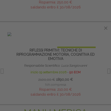
Risparmia:
250,00 €
saldando entro il 30/08/2026
IN EVIDENZA
×
×
PRENOTA PRIMA
RIFLESSI PRIMITIVI: TECNICHE DI
METOD
RIPROGRAMMAZIONE MOTORIA, COGNITIVA ED
EMOTIVA
Responsabile Scientifico:
Luca Sangiovanni
inizio 19 settembre 2026
∙
50 ECM
2100,00 €
1890,00 €
IVA compresa
Risparmia:
210,00 €
saldando entro il 30/08/2026