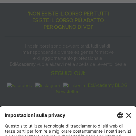
"NON ESISTE IL CORSO PER TUTTI
ESISTE IL CORSO PIÙ ADATTO
PER OGNUNO DI VOI"
I nostri corsi sono davvero tanti, tutti validi
ma rispondenti a diverse esigenze formative
e di aggiornamento professionale.
EdiAcademy
vuole aiutarvi nella scelta dell’evento ideale
SEGUICI QUI:
EdiAcademy BLOG
Newsletter
FAQ
CONTATTI
EdiAcademy