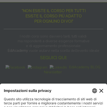
"NON ESISTE IL CORSO PER TUTTI
ESISTE IL CORSO PIÙ ADATTO
PER OGNUNO DI VOI"
I nostri corsi sono davvero tanti, tutti validi
ma rispondenti a diverse esigenze formative
e di aggiornamento professionale.
EdiAcademy
vuole aiutarvi nella scelta dell’evento ideale
SEGUICI QUI:
EdiAcademy BLOG
Newsletter
FAQ
CONTATTI
EdiAcademy