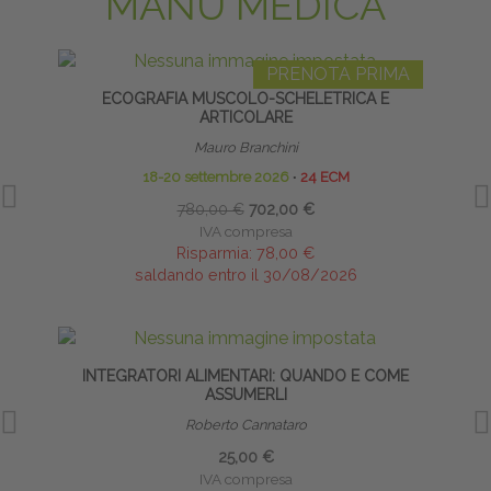
MANU MEDICA
PRENOTA PRIMA
ECOGRAFIA MUSCOLO-SCHELETRICA E
ARTICOLARE
Mauro Branchini
18-20 settembre 2026
∙
24 ECM
780,00 €
702,00 €
IVA compresa
Risparmia:
78,00 €
saldando entro il 30/08/2026
INTEGRATORI ALIMENTARI: QUANDO E COME
CA
ASSUMERLI
Roberto Cannataro
25,00 €
IVA compresa