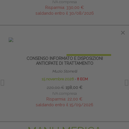
IVA compresa
Risparmia:
330,00 €
saldando entro il 30/08/2026
IN EVIDENZA
×
×
PRENOTA PRIMA
CONSENSO INFORMATO E DISPOSIZIONI
PO
ANTICIPATE DI TRATTAMENTO
Muzio Stornelli
15 novembre 2026
∙
8 ECM
17
220,00 €
198,00 €
IVA compresa
Risparmia:
22,00 €
saldando entro il 15/09/2026