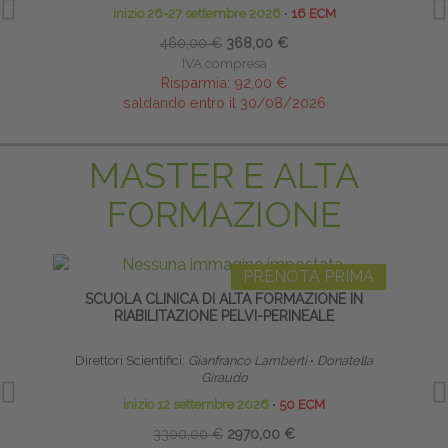
inizio 26-27 settembre 2026
∙
16 ECM
460,00 €
368,00 €
IVA compresa
Risparmia:
92,00 €
saldando entro il 30/08/2026
MASTER E ALTA
FORMAZIONE
PRENOTA PRIMA
SCUOLA CLINICA DI ALTA FORMAZIONE IN
LI
RIABILITAZIONE PELVI-PERINEALE
Direttori Scientifici:
Gianfranco Lamberti
∙
Donatella
Giraudo
inizio 12 settembre 2026
∙
50 ECM
3300,00 €
2970,00 €