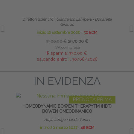
SCUOLA CLINICA DI ALTA FORMAZIONE IN
TECNI
RIABILITAZIONE PELVI-PERINEALE
Direttori Scientifici:
Gianfranco Lamberti
∙
Donatella
Giraudo
inizio 12 settembre 2026
∙
50 ECM
3300,00 €
2970,00 €
IVA compresa
Risparmia:
330,00 €
saldando entro il 30/08/2026
IN EVIDENZA
PRENOTA PRIMA
HOMEODYNAMIC BOWEN THERAPYTM (HBT)
PO
BOWEN OMEODINAMICO
Ariya Lodge
∙
Linda Turrini
inizio 20 marzo 2027
∙
48 ECM
17