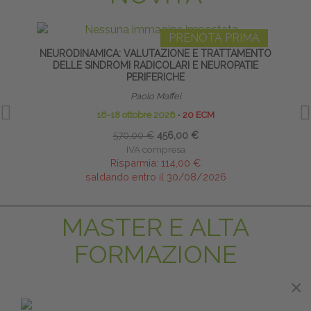
PRENOTA PRIMA
NEURODINAMICA: VALUTAZIONE E TRATTAMENTO
FISI
DELLE SINDROMI RADICOLARI E NEUROPATIE
MET
PERIFERICHE
Paolo Maffei
16-18 ottobre 2026
∙
20 ECM
570,00 €
456,00 €
IVA compresa
Risparmia:
114,00 €
saldando entro il 30/08/2026
MASTER E ALTA
FORMAZIONE
×
×
PRENOTA PRIMA