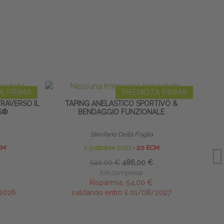
A PRIMA
PRENOTA PRIMA
TRAVERSO IL
TAPING ANELASTICO SPORTIVO &
CON
S®
BENDAGGIO FUNZIONALE
Stevfano Della Foglia
CM
1-3 ottobre 2027
∙
20 ECM
540,00 €
486,00 €
IVA compresa
Risparmia:
54,00 €
/2026
saldando entro il 01/08/2027