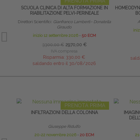
PRENOTA PRIMA
SCUOLA CLINICA DI ALTA FORMAZIONE IN
HOMEODYNA
RIABILITAZIONE PELVI-PERINEALE
B
Direttori Scientifici:
Gianfranco Lamberti
∙
Donatella
A
Giraudo
ini
inizio 12 settembre 2026
∙
50 ECM
3300,00 €
2970,00 €
IVA compresa
Risparmia:
330,00 €
sald
saldando entro il 30/08/2026
PRENOTA PRIMA
INFILTRAZIONI DELLA COLONNA
IMAGIN
DELL
Giuseppe Ridulfo
20-22 novembre 2026
∙
20 ECM
21