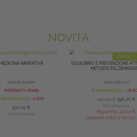
NOVITÀ
PRENOT
MEDICINA NARRATIVA
EQUILIBRIO E PREVENZIONE AT
METODO FELDENKRAI
Isabella Serafini
Marta Melucci
WEBINAR in diretta
6-7 febbraio 2027
∙
16 E
5 dicembre 2026
∙
4 ECM
440,00 €
396,00 €
IVA compresa
100,00 €
Risparmia:
44,00 €
IVA compresa
saldando entro il 06/12