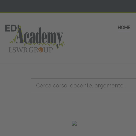
HOME
5 AULE
a una fe
non