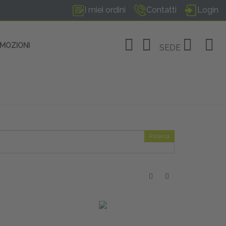
I miei ordini
Contatti
Login
OMOZIONI
SEDE
Ricerca
OSITIVI
no Linate
tivi