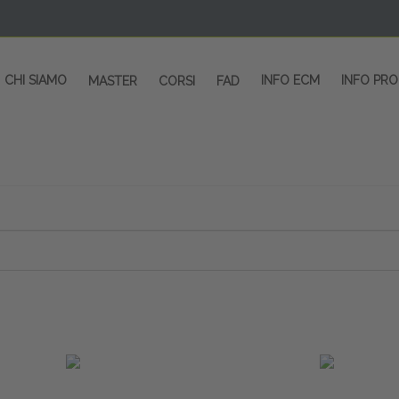
CHI SIAMO
INFO ECM
INFO PR
MASTER
CORSI
FAD
 CORSI - SALA CONGRESSI - SPAZI ESP
OLTRE 200 EVENTI OGNI ANNO
PROVIDER ECM dal 2004
CORSI RESIDENZIALI
MASTER IN ALTA FORMAZIONE
ACCREDITAMENTO ECM
rmata di Metropolitana MM4 (REPETTI) dall’aeroporto di Mila
 abbiamo mai smesso di dare risposte ai vostri bisogni forma
dedicati a professionisti sanitari e tecnici dello sport