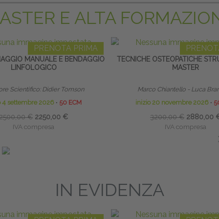
ASTER E ALTA FORMAZIO
PRENOTA PRIMA
PRENOT
NAGGIO MANUALE E BENDAGGIO
TECNICHE OSTEOPATICHE STRU
LINFOLOGICO
MASTER
ore Scientifico: Didier Tomson
Marco Chiantello - Luca Bra
io 4 settembre 2026
∙
50 ECM
inizio 20 novembre 2026
∙
5
2500,00 €
2250,00 €
3200,00 €
2880,00 
IVA compresa
IVA compresa
Risparmia:
250,00 €
Risparmia:
320,00 €
ando entro il 30/08/2026
saldando entro il 20/09
IN EVIDENZA