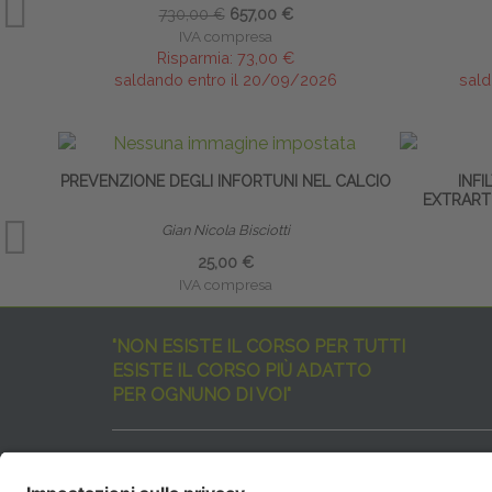
730,00 €
657,00 €
IVA compresa
Risparmia:
73,00 €
saldando entro il 20/09/2026
sald
PREVENZIONE DEGLI INFORTUNI NEL CALCIO
INFI
EXTRARTI
Gian Nicola Bisciotti
25,00 €
IVA compresa
"NON ESISTE IL CORSO PER TUTTI
ESISTE IL CORSO PIÙ ADATTO
PER OGNUNO DI VOI"
I nostri corsi sono davvero tanti, tutti validi
ma rispondenti a diverse esigenze formative