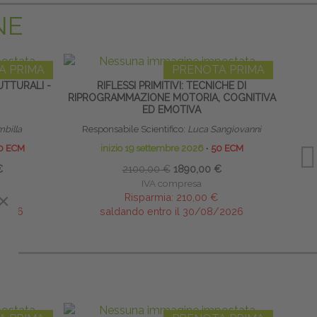
NE
A PRIMA
PRENOTA PRIMA
TTURALI -
RIFLESSI PRIMITIVI: TECNICHE DI
TERAP
RIPROGRAMMAZIONE MOTORIA, COGNITIVA
NEON
ED EMOTIVA
mbilla
Responsabile Scientifico:
Luca Sangiovanni
0 ECM
inizio 19 settembre 2026
∙
50 ECM
€
2100,00 €
1890,00 €
IVA compresa
×
Risparmia:
210,00 €
/2026
saldando entro il 30/08/2026