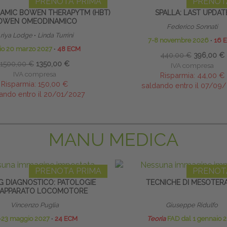
PRENOTA PRIMA
PRENOT
MIC BOWEN THERAPYTM (HBT)
SPALLA: LAST UPDAT
OWEN OMEODINAMICO
Federico Sonnati
riya Lodge
∙
Linda Turrini
7-8 novembre 2026
∙
16 
zio 20 marzo 2027
∙
48 ECM
440,00 €
396,00 €
1500,00 €
1350,00 €
IVA compresa
IVA compresa
Risparmia:
44,00 €
Risparmia:
150,00 €
saldando entro il 07/09
ando entro il 20/01/2027
MANU MEDICA
PRENOTA PRIMA
PRENOT
G DIAGNOSTICO: PATOLOGIE
TECNICHE DI MESOTERA
’APPARATO LOCOMOTORE
Vincenzo Puglia
Giuseppe Ridulfo
-23 maggio 2027
∙
24 ECM
Teoria
FAD dal 1 gennaio 