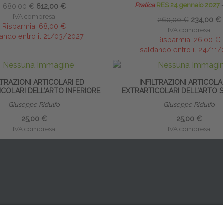
Pratica
RES 24 gennaio 2027
∙
680,00 €
612,00 €
IVA compresa
260,00 €
234,00 €
Risparmia:
68,00 €
IVA compresa
ando entro il 21/03/2027
Risparmia:
26,00 €
saldando entro il 24/11
LTRAZIONI ARTICOLARI ED
INFILTRAZIONI ARTICOLA
COLARI DELL’ARTO INFERIORE
EXTRARTICOLARI DELL’ARTO 
Giuseppe Ridulfo
Giuseppe Ridulfo
25,00 €
25,00 €
IVA compresa
IVA compresa