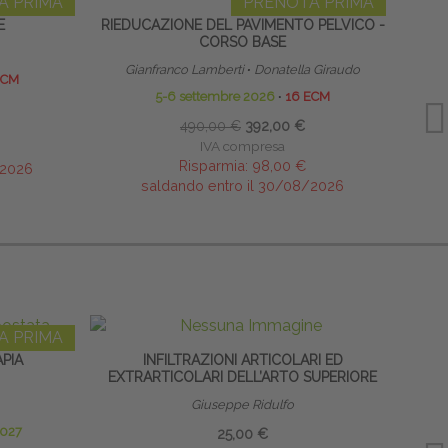
A PRIMA
PRENOTA PRIMA
E
RIEDUCAZIONE DEL PAVIMENTO PELVICO -
GRAVI
CORSO BASE
Gianfranco Lamberti
∙
Donatella Giraudo
ECM
5-6 settembre 2026
∙
16 ECM
490,00 €
392,00 €
IVA compresa
Risparmia:
98,00 €
/2026
saldando entro il 30/08/2026
A PRIMA
PIA
INFILTRAZIONI ARTICOLARI ED
EXTRARTICOLARI DELL’ARTO SUPERIORE
Giuseppe Ridulfo
2027
25,00 €