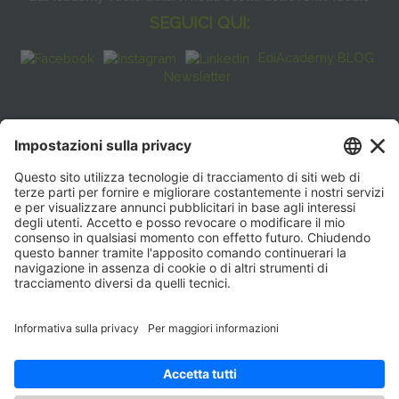
SEGUICI QUI:
EdiAcademy BLOG
Newsletter
FAQ
CONTATTI
EdiAcademy
Sede operativa: V.le E. Forlanini, 21 - 20134, Milano
(+39)0270211274
E-mail:
formazione@eenet.it
Sede legale: V.le E. Forlanini, 21 - 20134, Milano
Partita IVA e Codice Fiscale: 07936030159
ORARI SEGRETERIA
Lunedì—Giovedì: 08:30–17:30
Venerdì: 08:30–16:00