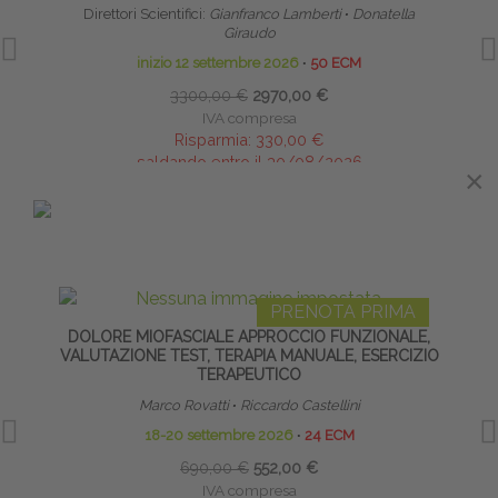
Direttori Scientifici:
Gianfranco Lamberti
∙
Donatella
Giraudo
inizio 12 settembre 2026
∙
50 ECM
3300,00 €
2970,00 €
IVA compresa
Risparmia:
330,00 €
saldando entro il 30/08/2026
×
×
IN EVIDENZA
PRENOTA PRIMA
DOLORE MIOFASCIALE APPROCCIO FUNZIONALE,
B
VALUTAZIONE TEST, TERAPIA MANUALE, ESERCIZIO
TERAPEUTICO
Marco Rovatti
∙
Riccardo Castellini
18-20 settembre 2026
∙
24 ECM
690,00 €
552,00 €
IVA compresa