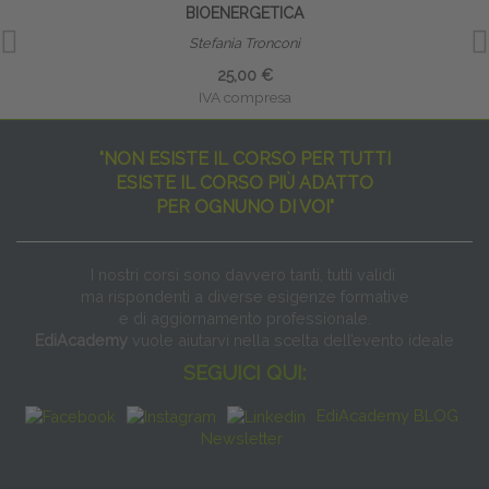
BIOENERGETICA
Stefania Tronconi
25,00 €
IVA compresa
"NON ESISTE IL CORSO PER TUTTI
ESISTE IL CORSO PIÙ ADATTO
PER OGNUNO DI VOI"
I nostri corsi sono davvero tanti, tutti validi
ma rispondenti a diverse esigenze formative
e di aggiornamento professionale.
EdiAcademy
vuole aiutarvi nella scelta dell’evento ideale
SEGUICI QUI:
EdiAcademy BLOG
Newsletter