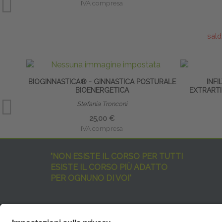
IVA compresa
sald
BIOGINNASTICA® - GINNASTICA POSTURALE
INFI
BIOENERGETICA
EXTRARTI
Stefania Tronconi
25,00 €
IVA compresa
"NON ESISTE IL CORSO PER TUTTI
ESISTE IL CORSO PIÙ ADATTO
PER OGNUNO DI VOI"
I nostri corsi sono davvero tanti, tutti validi
ma rispondenti a diverse esigenze formative