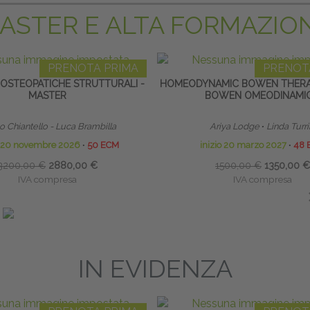
ASTER E ALTA FORMAZIO
PRENOTA PRIMA
PRENOT
 OSTEOPATICHE STRUTTURALI -
HOMEODYNAMIC BOWEN THERA
MASTER
BOWEN OMEODINAMI
 Chiantello - Luca Brambilla
Ariya Lodge
∙
Linda Turri
o 20 novembre 2026
∙
50 ECM
inizio 20 marzo 2027
∙
48 
3200,00 €
2880,00 €
1500,00 €
1350,00 €
IVA compresa
IVA compresa
Risparmia:
320,00 €
Risparmia:
150,00 €
ando entro il 20/09/2026
saldando entro il 20/01
IN EVIDENZA