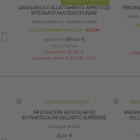
PRENOTA PRIMA
GRAVIDANZA E ALLATTAMENTO APPROCCIO
FIBROMI
INTEGRATO MULTIDISCIPLINARE
Bruno 
Stefania Brioschi - Roberta Landoni
24
inizio 26-27 settembre 2026
∙
16 ECM
460,00 €
368,00 €
IVA compresa
Risparmia:
92,00 €
sald
saldando entro il 30/08/2026
INFILTRAZIONI ARTICOLARI ED
IMAGIN
EXTRARTICOLARI DELL’ARTO SUPERIORE
DELL
Giuseppe Ridulfo
21
25,00 €