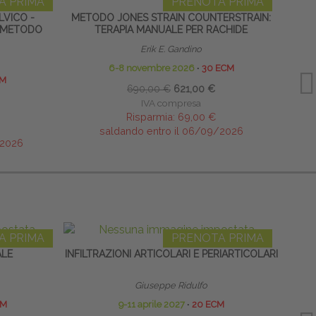
A PRIMA
PRENOTA PRIMA
LVICO -
METODO JONES STRAIN COUNTERSTRAIN:
BEND
 METODO
TERAPIA MANUALE PER RACHIDE
Erik E. Gandino
6-8 novembre 2026
∙
30 ECM
CM
690,00 €
621,00 €
IVA compresa
Risparmia:
69,00 €
saldando entro il 06/09/2026
/2026
A PRIMA
PRENOTA PRIMA
ALE
INFILTRAZIONI ARTICOLARI E PERIARTICOLARI
ECO
Giuseppe Ridulfo
CM
9-11 aprile 2027
∙
20 ECM