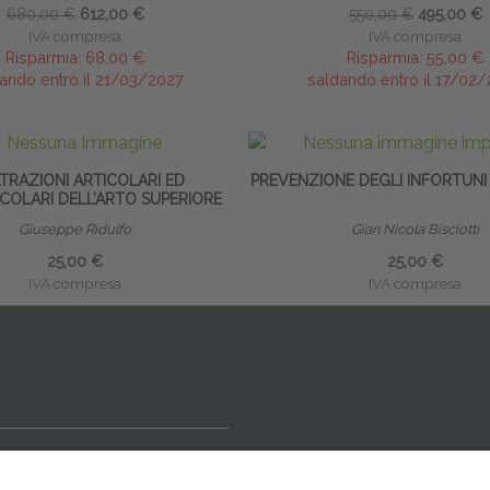
680,00 €
612,00 €
550,00 €
495,00 €
IVA compresa
IVA compresa
Risparmia:
68,00 €
Risparmia:
55,00 €
ando entro il 21/03/2027
saldando entro il 17/02
LTRAZIONI ARTICOLARI ED
PREVENZIONE DEGLI INFORTUNI
COLARI DELL’ARTO SUPERIORE
Giuseppe Ridulfo
Gian Nicola Bisciotti
25,00 €
25,00 €
IVA compresa
IVA compresa