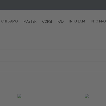
CHI SIAMO
INFO ECM
INFO PR
MASTER
CORSI
FAD
 CORSI - SALA CONGRESSI - SPAZI ESP
OLTRE 200 EVENTI OGNI ANNO
PROVIDER ECM dal 2004
CORSI RESIDENZIALI
MASTER IN ALTA FORMAZIONE
ACCREDITAMENTO ECM
rmata di Metropolitana MM4 (REPETTI) dall’aeroporto di Mila
 abbiamo mai smesso di dare risposte ai vostri bisogni forma
dedicati a professionisti sanitari e tecnici dello sport