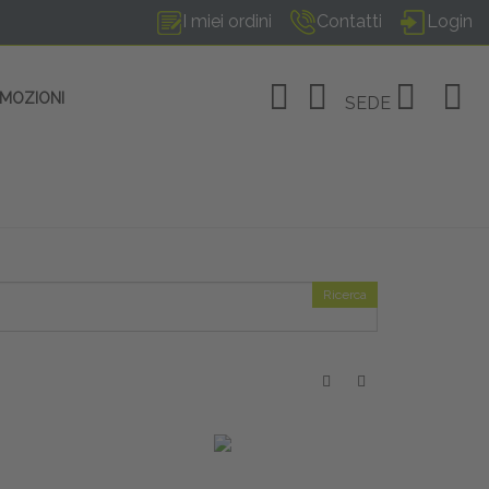
I miei ordini
Contatti
Login
OMOZIONI
SEDE
Ricerca
OSITIVI
no Linate
tivi