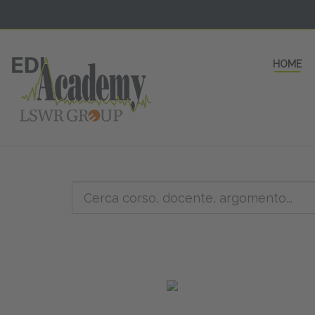
HOME
5 AULE
a una fe
non