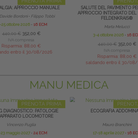
PRENOTA PRIMA
PRENOT
ALGIA: APPROCCIO MANUALE
SALUTE DEL PAVIMENTO PE
APPROCCIO INTEGRATO DEL
Davide Bordoni
∙
Filippo Tobbi
FELDENKRAIS®
-25 ottobre 2026
∙
16 ECM
Marta Melucci
440,00 €
352,00 €
3-4 ottobre 2026
∙
16 E
IVA compresa
440,00 €
352,00 €
Risparmia:
88,00 €
IVA compresa
ando entro il 30/08/2026
Risparmia:
88,00 €
saldando entro il 30/08
MANU MEDICA
PRENOTA PRIMA
PRENOT
G DIAGNOSTICO: PATOLOGIE
ECOGRAFIA ADDOMIN
’APPARATO LOCOMOTORE
Vincenzo Puglia
Mauro Branchini
-23 maggio 2027
∙
24 ECM
17-18 aprile 2027
∙
16 E