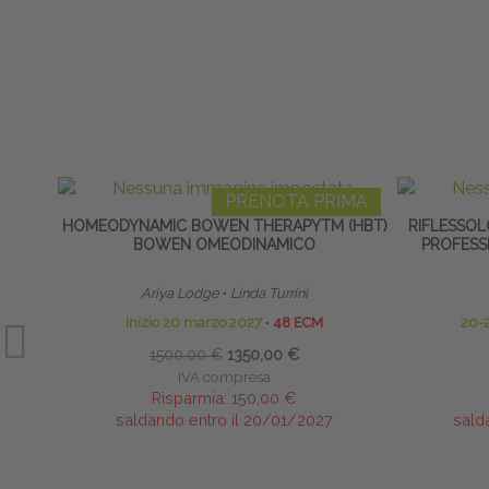
PRENOTA PRIMA
HOMEODYNAMIC BOWEN THERAPYTM (HBT)
RIFLESSOL
BOWEN OMEODINAMICO
PROFESSI
Ariya Lodge
∙
Linda Turrini
inizio 20 marzo 2027
∙
48 ECM
20-
1500,00 €
1350,00 €
IVA compresa
Risparmia:
150,00 €
saldando entro il 20/01/2027
sald