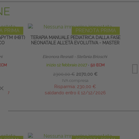
NE
A PRIMA
PRENOTA PRIMA
PYTM (HBT)
TERAPIA MANUALE PEDIATRICA DALLA FASE
CO
NEONATALE ALL’ETÀ EVOLUTIVA - MASTER
RIPR
ni
Eleonora Resnati - Stefania Brioschi
Res
ECM
inizio 12 febbraio 2027
∙
50 ECM
2300,00 €
2070,00 €
IVA compresa
×
Risparmia:
230,00 €
/2027
saldando entro il 12/12/2026