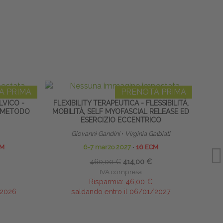
A PRIMA
PRENOTA PRIMA
LVICO -
FLEXIBILITY TERAPEUTICA - FLESSIBILITÀ,
TECN
 METODO
MOBILITÀ, SELF MYOFASCIAL RELEASE ED
ESERCIZIO ECCENTRICO
Giovanni Gandini
∙
Virginia Galbiati
CM
6-7 marzo 2027
∙
16 ECM
460,00 €
414,00 €
IVA compresa
Risparmia:
46,00 €
/2026
saldando entro il 06/01/2027