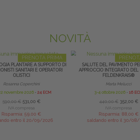
NOVITÀ
PRENOTA PRIMA
PRENOT
OGIA PLANTARE A SUPPORTO DI
SALUTE DEL PAVIMENTO PE
ONISTI SANITARI E OPERATORI
APPROCCIO INTEGRATO DEL
OLISTICI
FELDENKRAIS®
Rosanna Coperchini
Marta Melucci
22 novembre 2026
∙
24 ECM
3-4 ottobre 2026
∙
16 E
590,00 €
531,00 €
440,00 €
352,00 €
IVA compresa
IVA compresa
Risparmia:
59,00 €
Risparmia:
88,00 €
ando entro il 20/09/2026
saldando entro il 30/08