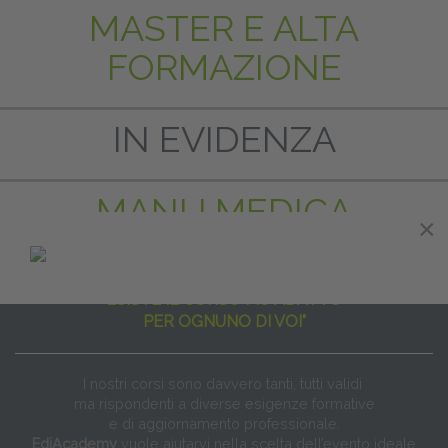
MASTER E ALTA
FORMAZIONE
IN EVIDENZA
MANU MEDICA
×
"NON ESISTE IL CORSO PER TUTTI
ESISTE IL CORSO PIÙ ADATTO
PER OGNUNO DI VOI"
I nostri corsi sono davvero tanti, tutti validi
ma rispondenti a diverse esigenze formative
e di aggiornamento professionale.
EdiAcademy
vuole aiutarvi nella scelta dell’evento ideale