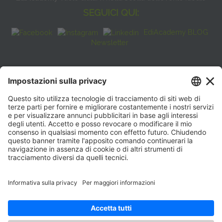
SEGUICI QUI:
EdiAcademy BLOG
Newsletter
FAQ
CONTATTI
EdiAcademy
Sede operativa: V.le E. Forlanini, 21 - 20134, Milano
(+39)0270211274
E-mail:
formazione@eenet.it
Sede legale: V.le E. Forlanini, 21 - 20134, Milano
Partita IVA e Codice Fiscale: 07936030159
ORARI SEGRETERIA
Lunedì—Giovedì: 08:30–17:30
Venerdì: 08:30–16:00