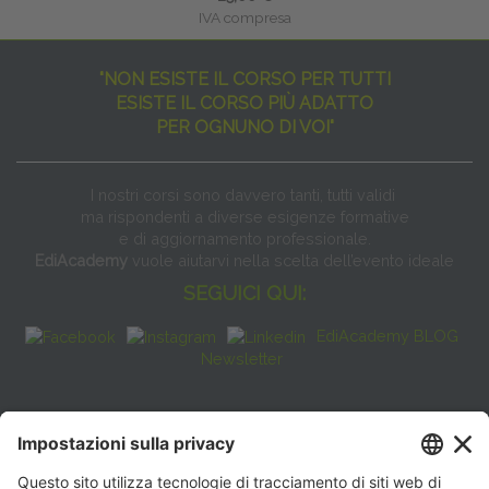
IVA compresa
"NON ESISTE IL CORSO PER TUTTI
ESISTE IL CORSO PIÙ ADATTO
PER OGNUNO DI VOI"
I nostri corsi sono davvero tanti, tutti validi
ma rispondenti a diverse esigenze formative
e di aggiornamento professionale.
EdiAcademy
vuole aiutarvi nella scelta dell’evento ideale
SEGUICI QUI:
EdiAcademy BLOG
Newsletter
FAQ
CONTATTI