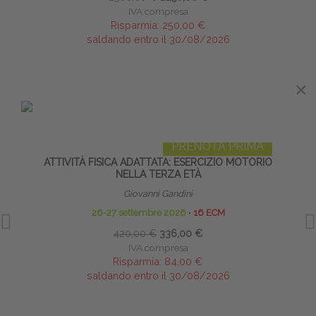
IVA compresa
Risparmia:
250,00 €
saldando entro il 30/08/2026
×
×
IN EVIDENZA
PRENOTA PRIMA
ATTIVITÀ FISICA ADATTATA: ESERCIZIO MOTORIO
TAP
NELLA TERZA ETÀ
Giovanni Gandini
26-27 settembre 2026
∙
16 ECM
10
420,00 €
336,00 €
IVA compresa
Risparmia:
84,00 €
saldando entro il 30/08/2026