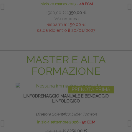
inizio 20 marzo 2027
∙
48 ECM
1500,00 €
1350,00 €
IVA compresa
Risparmia:
150,00 €
saldando entro il 20/01/2027
MASTER E ALTA
FORMAZIONE
PRENOTA PRIMA
LINFODRENAGGIO MANUALE E BENDAGGIO
HO
LINFOLOGICO
Direttore Scientifico: Didier Tomson
inizio 4 settembre 2026
∙
50 ECM
2500,00 €
2250,00 €