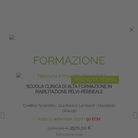
×
×
MASTER E ALTA
FORMAZIONE
PRENOTA PRIMA
SCUOLA CLINICA DI ALTA FORMAZIONE IN
LI
RIABILITAZIONE PELVI-PERINEALE
Direttori Scientifici:
Gianfranco Lamberti
∙
Donatella
Giraudo
inizio 12 settembre 2026
∙
50 ECM
3300,00 €
2970,00 €
IVA compresa