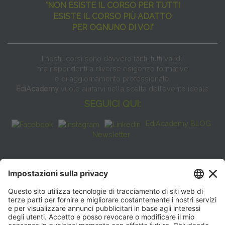
"NON ESISTE IL CORSO PER TUTTI
ESISTE IL CORSO PIÙ ADATTO
PER OGNUNO DI VOI"
I nostri corsi sono davvero tanti, tutti validi
ma rispondenti a diverse esigenze formative
e di aggiornamento professionale.
EdiAcademy
vuole aiutarvi nella scelta dell’evento ideale
SEGUICI QUI:
EdiAcademy BLOG
Newsletter
FAQ
CONTATTI
EdiAcademy
Sede operativa: V.le E. Forlanini, 21 - 20134, Milano