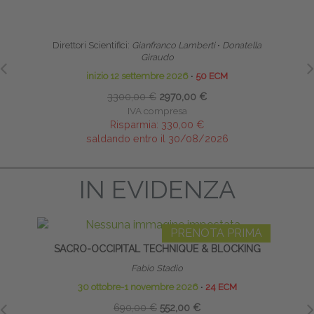
SCUOLA CLINICA DI ALTA FORMAZIONE IN
HO
RIABILITAZIONE PELVI-PERINEALE
Direttori Scientifici:
Gianfranco Lamberti
∙
Donatella
Giraudo
inizio 12 settembre 2026
∙
50 ECM
3300,00 €
2970,00 €
IVA compresa
Risparmia:
330,00 €
saldando entro il 30/08/2026
IN EVIDENZA
PRENOTA PRIMA
SACRO-OCCIPITAL TECHNIQUE & BLOCKING
GR
Fabio Stadio
30 ottobre-1 novembre 2026
∙
24 ECM
690,00 €
552,00 €