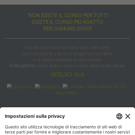
"NON ESISTE IL CORSO PER TUTTI
ESISTE IL CORSO PIÙ ADATTO
PER OGNUNO DI VOI"
I nostri corsi sono davvero tanti, tutti validi
ma rispondenti a diverse esigenze formative
e di aggiornamento professionale.
EdiAcademy
vuole aiutarvi nella scelta dell’evento ideale
SEGUICI QUI:
EdiAcademy BLOG
Newsletter
FAQ
CONTATTI