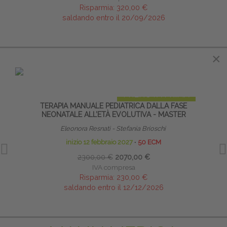
Risparmia:
320,00 €
saldando entro il 20/09/2026
×
×
IN EVIDENZA
PRENOTA PRIMA
TERAPIA MANUALE PEDIATRICA DALLA FASE
GR
NEONATALE ALL’ETÀ EVOLUTIVA - MASTER
Eleonora Resnati - Stefania Brioschi
inizio 12 febbraio 2027
∙
50 ECM
2300,00 €
2070,00 €
IVA compresa
Risparmia:
230,00 €
saldando entro il 12/12/2026