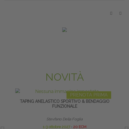
NOVITÀ
PRENOTA PRIMA
TAPING ANELASTICO SPORTIVO & BENDAGGIO
PO
FUNZIONALE
Stevfano Della Foglia
1-3 ottobre 2027
∙
20 ECM
17